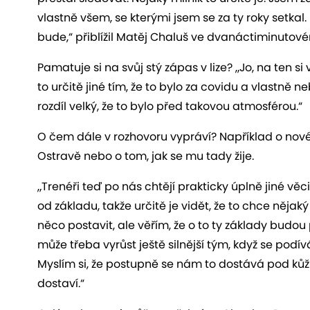
vlastně všem, se kterými jsem se za ty roky setkal.
bude,“ přiblížil Matěj Chaluš ve dvanáctiminuto
Pamatuje si na svůj stý zápas v lize? „Jo, na ten s
to určitě jiné tím, že to bylo za covidu a vlastně 
rozdíl velký, že to bylo před takovou atmosférou.“
O čem dále v rozhovoru vypráví? Například o nov
Ostravě nebo o tom, jak se mu tady žije.
„Trenéři teď po nás chtějí prakticky úplně jiné věc
od základu, takže určitě je vidět, že to chce nějak
něco postavit, ale věřím, že o to ty základy budou
může třeba vyrůst ještě silnější tým, když se podív
Myslím si, že postupně se nám to dostává pod kůži
dostaví.“