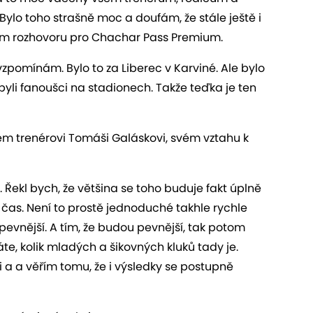
 Bylo toho strašně moc a doufám, že stále ještě i
vém rozhovoru pro Chachar Pass Premium.
i vzpomínám. Bylo to za Liberec v Karviné. Ale bylo
nebyli fanoušci na stadionech. Takže teďka je ten
ém trenérovi Tomáši Galáskovi, svém vztahu k
i. Řekl bych, že většina se toho buduje fakt úplně
ý čas. Není to prostě jednoduché takhle rychle
 pevnější. A tím, že budou pevnější, tak potom
áte, kolik mladých a šikovných kluků tady je.
 a a věřím tomu, že i výsledky se postupně