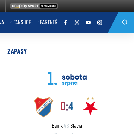
VA
FANSHOP
PARTNEŘI
ZÁPASY
1.
sobota
srpna
0:4
Baník
VS
Slavia