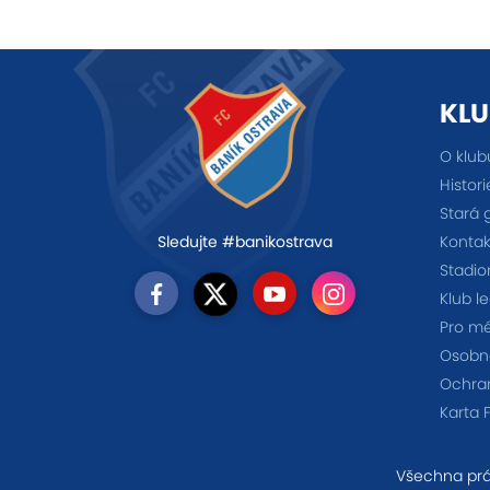
KLU
O klub
Histori
Stará 
Kontak
Sledujte #banikostrava
Stadio
Klub l
Pro m
Osobno
Ochra
Karta 
Všechna prá