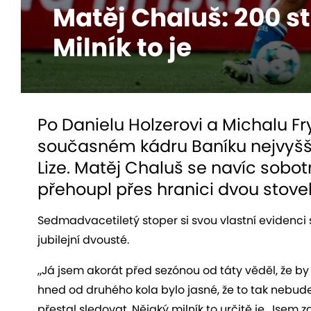
Matěj Chaluš: 200 s
Milník to je
Po Danielu Holzerovi a Michalu F
současném kádru Baníku nejvyšš
Lize. Matěj Chaluš se navíc sobo
přehoupl přes hranici dvou stove
Sedmadvacetiletý stoper si svou vlastní evidenci s
jubilejní dvousté.
„Já jsem akorát před sezónou od táty věděl, že by t
hned od druhého kola bylo jasné, že to tak nebude.
přestal sledovat. Nějaký milník to určitě je. Jse