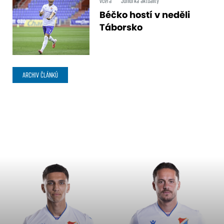
včera
Juniorka aktuality
Béčko hostí v neděli
Táborsko
ARCHIV ČLÁNKŮ