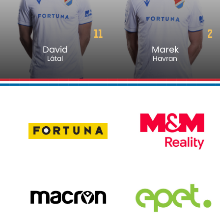
11
2
David
Marek
Látal
Havran