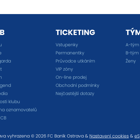
B
TICKETING
TÝ
u
Vstupenky
A-tým
e
Permanentky
B-tým
garda
Průvodce utkáním
Ženy
t
VIP zóny
n
On-line prodej
egend
Obchodní podmínky
édia
Nejčastější dotazy
sti klubu
na oznamovatelů
FCB
va vyhrazena © 2026 FC Baník Ostrava &
Nastavení cookies
&
eS