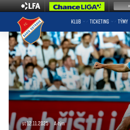
KLUB
TICKETING
TÝMY
st 12.11.2025
A-tým