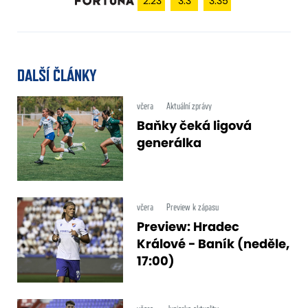
2.23
3.3
3.35
DALŠÍ ČLÁNKY
včera
Aktuální zprávy
Baňky čeká ligová
generálka
včera
Preview k zápasu
Preview: Hradec
Králové - Baník (neděle,
17:00)