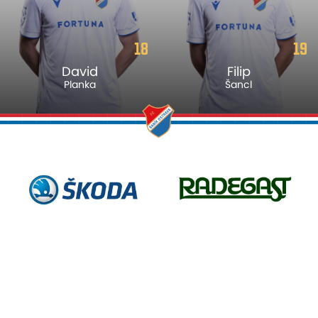
18
19
David
Filip
Planka
Šancl