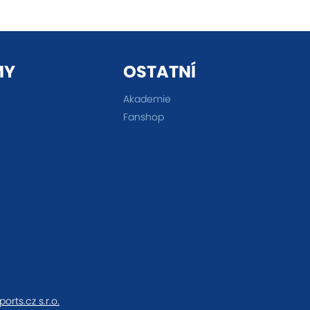
MY
OSTATNÍ
Akademie
Fanshop
ports.cz s.r.o.