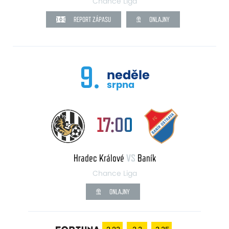
Chance Liga
REPORT ZÁPASU
ONLAJNY
9.
neděle
srpna
17:00
Hradec Králové
VS
Baník
Chance Liga
ONLAJNY