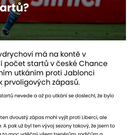
tartů?
rydrychovi má na kontě v
í počet startů v české Chance
tním utkáním proti Jablonci
k prvoligových zápasů.
tartů nevede a až po utkání se doslechl, že bylo
en dvoustý zápas mohl vyjít proti Liberci, ale
 A pak už byl ten vývoj sezony takový, že jsem to
m za to moc vděčný všem trenérům, rodičům a