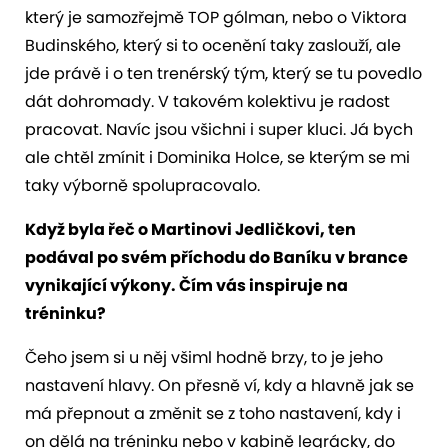
který je samozřejmě TOP gólman, nebo o Viktora
Budinského, který si to ocenění taky zaslouží, ale
jde právě i o ten trenérský tým, který se tu povedlo
dát dohromady. V takovém kolektivu je radost
pracovat. Navíc jsou všichni i super kluci. Já bych
ale chtěl zmínit i Dominika Holce, se kterým se mi
taky výborně spolupracovalo.
Když byla řeč o Martinovi Jedličkovi, ten
podával po svém příchodu do Baníku v brance
vynikající výkony. Čím vás inspiruje na
tréninku?
Čeho jsem si u něj všiml hodně brzy, to je jeho
nastavení hlavy. On přesně ví, kdy a hlavně jak se
má přepnout a změnit se z toho nastavení, kdy i
on dělá na tréninku nebo v kabině legrácky, do