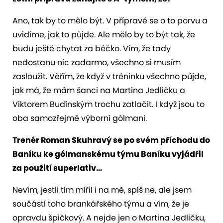
Ano, tak by to mělo být. V přípravě se o to porvu a
uvidíme, jak to půjde. Ale mělo by to být tak, že
budu ještě chytat za béčko. Vím, že tady
nedostanu nic zadarmo, všechno si musím
zasloužit. Věřím, že když v tréninku všechno půjde,
jak má, že mám šanci na Martina Jedličku a
Viktorem Budínským trochu zatlačit. I když jsou to
oba samozřejmě výborní gólmani.
Trenér Roman Skuhravý se po svém příchodu do
Baníku ke gólmanskému týmu Baníku vyjádřil
za použití superlativ…
Nevím, jestli tím mířil i na mě, spíš ne, ale jsem
součástí toho brankářského týmu a vím, že je
opravdu špičkový. A nejde jen o Martina Jedličku,