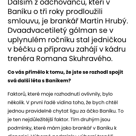
Dalším z odchovanců, kteří v
Baníku o tři roky prodloužili
smlouvu, je brankář Martin Hrubý.
Dvaadvacetiletý gólman se v
uplynulém ročníku stal jedničkou
v béčku a přípravu zahájí v kádru
trenéra Romana Skuhravého.
Co vás přimělo k tomu, že jste se rozhodl spojit
svá další léta s Baníkem?
Faktorů, které moje rozhodnutí ovlivnily, bylo
několik. V první řadě vidina toho, že bych chtěl
jednou pravidelně chytat ligu za áčko Baníku. To
je ten nejdůležitější faktor. Tím druhým jsou
podmínky, které mám jako brankář v Baníku k