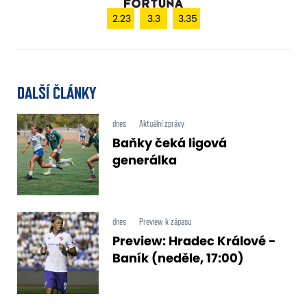
2.23
3.3
3.35
DALŠÍ ČLÁNKY
dnes
Aktuální zprávy
Baňky čeká ligová
generálka
dnes
Preview k zápasu
Preview: Hradec Králové -
Baník (neděle, 17:00)