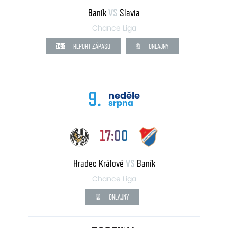
Baník
VS
Slavia
Chance Liga
REPORT ZÁPASU
ONLAJNY
9.
neděle
srpna
17:00
Hradec Králové
VS
Baník
Chance Liga
ONLAJNY