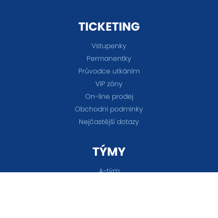
TICKETING
Vstupenky
Permanentky
Průvodce utkáním
VIP zóny
On-line prodej
Obchodní podmínky
Nejčastější dotazy
TÝMY
A-tým
B-tým
Ženy