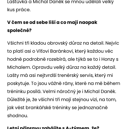
Laštůvka a Michal Daněk se mnou udělali velký
kus práce.
V čem se od sebe liší a co mají naopak
společné?
Všichni tři kladou obrovský důraz na detail. Nejvíc
to platí asi o Víťovi Baránkovi, který každou věc
hodně podrobně rozebírá, ale týká se to i Honzy s
Michalem. Opravdu velký důraz na každý detail.
Lašty má asi nejtvrdší trenérský servis, který mi
poskytuje. To jsou vážně rány, které na mě během
tréninku posílá. Velmi náročný je i Michal Daněk.
Důležité je, že všichni tři mají stejnou vizi, na tom,
jak vést brankářské tréninky se jednoznačně
shodnou.
Letní přípravu zahájíte s A-týmem, že?