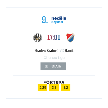
9.
neděle
srpna
17:00
Hradec Králové
VS
Baník
Chance Liga
ONLAJNY
2.29
3.3
3.2