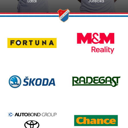
Látal
Jurečka