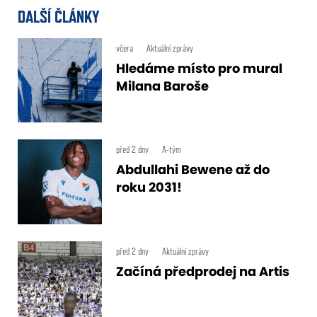
DALŠÍ ČLÁNKY
včera
Aktuální zprávy
Hledáme místo pro mural
Milana Baroše
před 2 dny
A-tým
Abdullahi Bewene až do
roku 2031!
před 2 dny
Aktuální zprávy
Začíná předprodej na Artis