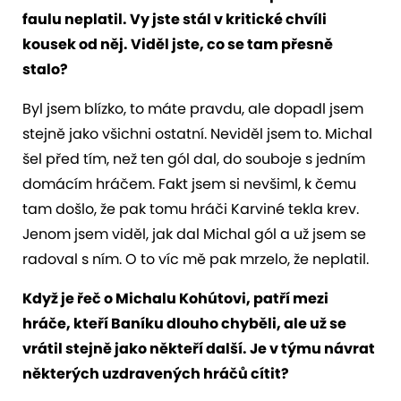
faulu neplatil. Vy jste stál v kritické chvíli
kousek od něj. Viděl jste, co se tam přesně
stalo?
Byl jsem blízko, to máte pravdu, ale dopadl jsem
stejně jako všichni ostatní. Neviděl jsem to. Michal
šel před tím, než ten gól dal, do souboje s jedním
domácím hráčem. Fakt jsem si nevšiml, k čemu
tam došlo, že pak tomu hráči Karviné tekla krev.
Jenom jsem viděl, jak dal Michal gól a už jsem se
radoval s ním. O to víc mě pak mrzelo, že neplatil.
Když je řeč o Michalu Kohútovi, patří mezi
hráče, kteří Baníku dlouho chyběli, ale už se
vrátil stejně jako někteří další. Je v týmu návrat
některých uzdravených hráčů cítit?