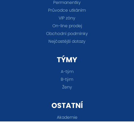
Permanentky
Průvodce utkáním
VIP zóny
On-line prodej
Obchodní podmínky
Nejčastější dotazy
TÝMY
A-tým
B-tým
Ženy
OSTATNÍ
Akademie
Fanshop