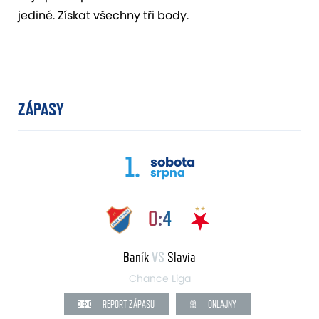
jediné. Získat všechny tři body.
ZÁPASY
1.
sobota
srpna
0:4
Baník
VS
Slavia
Chance Liga
REPORT ZÁPASU
ONLAJNY