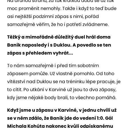
Na druhou stranu, za tak krátkou dobu se až tak
moc proměnit nemohly. Takže i když to teď bude
asi nejtěžší podzimní zápas s nimi, pořád
samozřejmě věřím, že ho i potřetí zvládneme.
Těžký a mimořádně důležitý duel hrál doma
Baník naposledy i s Duklou. A povedlo se ten
zápas s přehledem vyhrát...
To nám samozřejmě i před tím sobotním
zápasem pomůže. Už vlastně pomohlo. Od toho
vítězství nad Duklou se na tréninku lépe pracuje, je
to cítit. Po utkání v Karviné už jsou to dva zápasy,
kdy jsme nějaké body brali, to všechno pomáhá.
Když jsme u zápasu v Karviné, v jednu chvíli už
se v něm zdálo, že Baník jde do vedení 1:0. Gól
Michala Kohúta nakonec kvůli odpískanému