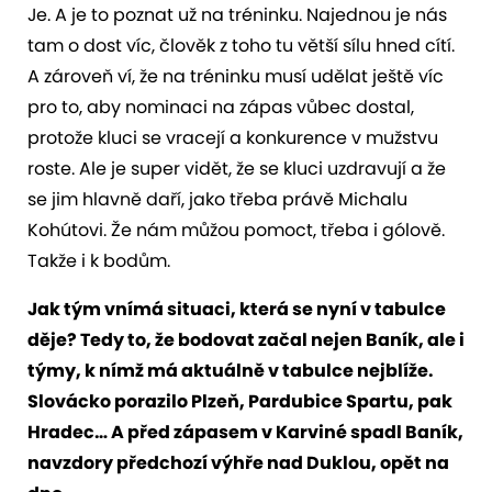
Je. A je to poznat už na tréninku. Najednou je nás
tam o dost víc, člověk z toho tu větší sílu hned cítí.
A zároveň ví, že na tréninku musí udělat ještě víc
pro to, aby nominaci na zápas vůbec dostal,
protože kluci se vracejí a konkurence v mužstvu
roste. Ale je super vidět, že se kluci uzdravují a že
se jim hlavně daří, jako třeba právě Michalu
Kohútovi. Že nám můžou pomoct, třeba i gólově.
Takže i k bodům.
Jak tým vnímá situaci, která se nyní v tabulce
děje? Tedy to, že bodovat začal nejen Baník, ale i
týmy, k nímž má aktuálně v tabulce nejblíže.
Slovácko porazilo Plzeň, Pardubice Spartu, pak
Hradec… A před zápasem v Karviné spadl Baník,
navzdory předchozí výhře nad Duklou, opět na