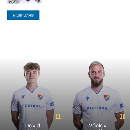
ARCHIV ČLÁNKŮ
11
15
David
Václav