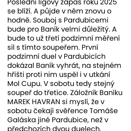
Poslední ligový zápas roku 2025
se blíží. A půjde v něm znovu o
hodně. Souboj s Pardubicemi
bude pro Baník velmi důležitý. A
bude to už třetí podzimní měření
sil s tímto soupeřem. První
podzimní duel v Pardubicích
dokázal Baník vyhrát, na stejném
hřišti proti nim uspěl i v utkání
Mol Cupu. V sobotu tedy stejný
soupeř do třetice. Záložník Baníku
MAREK HAVRAN si myslí, že v
sobotu čekají svěřence Tomáše
Galáska jiné Pardubice, než v
předchozích dvou duelech.