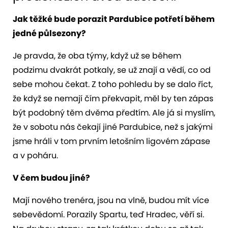
Jak těžké bude porazit Pardubice potřetí během
jedné půlsezony?
Je pravda, že oba týmy, když už se během
podzimu dvakrát potkaly, se už znají a vědí, co od
sebe mohou čekat. Z toho pohledu by se dalo říct,
že když se nemají čím překvapit, měl by ten zápas
být podobný těm dvěma předtím. Ale já si myslím,
že v sobotu nás čekají jiné Pardubice, než s jakými
jsme hráli v tom prvním letošním ligovém zápase
a v poháru.
V čem budou jiné?
Mají nového trenéra, jsou na vlně, budou mít více
sebevědomí. Porazily Spartu, teď Hradec, věří si.