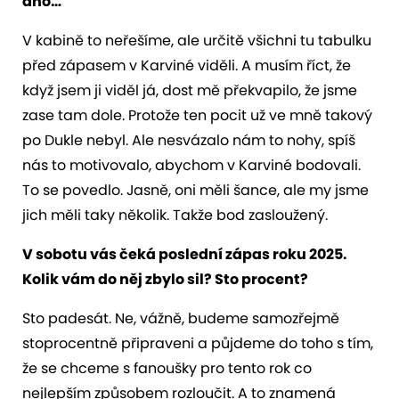
dno…
V kabině to neřešíme, ale určitě všichni tu tabulku
před zápasem v Karviné viděli. A musím říct, že
když jsem ji viděl já, dost mě překvapilo, že jsme
zase tam dole. Protože ten pocit už ve mně takový
po Dukle nebyl. Ale nesvázalo nám to nohy, spíš
nás to motivovalo, abychom v Karviné bodovali.
To se povedlo. Jasně, oni měli šance, ale my jsme
jich měli taky několik. Takže bod zasloužený.
V sobotu vás čeká poslední zápas roku 2025.
Kolik vám do něj zbylo sil? Sto procent?
Sto padesát. Ne, vážně, budeme samozřejmě
stoprocentně připraveni a půjdeme do toho s tím,
že se chceme s fanoušky pro tento rok co
nejlepším způsobem rozloučit. A to znamená