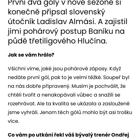
První dva góly v nové sezoně si
konečně připsal slovenský
útočník Ladislav Almási. A zajistil
jimi pohárový postup Baníku na
půdě třetiligového Hlučína.
Jak se vám hrálo?
Všichni víme, jaké jsou pohárové zápasy. Když
nedáte první gól, pak to je velmi těžké. Soupeř byl
na nás dobře připravený. Musím je pochválit, že
chtěli tvořit a nenakopávali vůbec a snažili se
rozehrávat. Ale ta kvalita se ukázala a zaslouženě
jsme vyhráli. Jenom těch gólů mohlo být asi trošku
více.
Co vám po utkání řekl váš bývalý trenér Ondřej