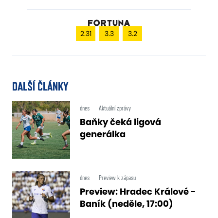
2.31
3.3
3.2
DALŠÍ ČLÁNKY
dnes
Aktuální zprávy
Baňky čeká ligová
generálka
dnes
Preview k zápasu
Preview: Hradec Králové -
Baník (neděle, 17:00)