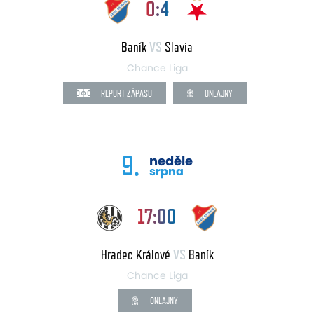
0:4
Baník
VS
Slavia
Chance Liga
REPORT ZÁPASU
ONLAJNY
9.
neděle
srpna
17:00
Hradec Králové
VS
Baník
Chance Liga
ONLAJNY