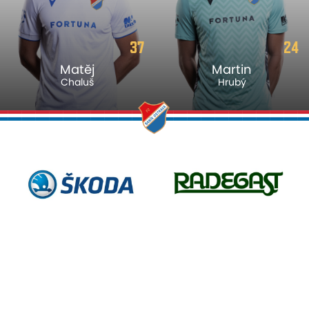
37
24
Matěj
Martin
Chaluš
Hrubý