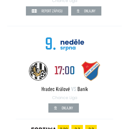
Chance Liga
REPORT ZÁPASU
ONLAJNY
9.
neděle
srpna
17:00
Hradec Králové
VS
Baník
Chance Liga
ONLAJNY