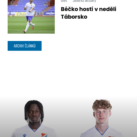
dnes
Juniorka aktuality
Béčko hostí v neděli
Táborsko
ARCHIV ČLÁNKŮ