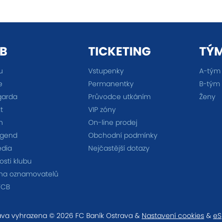
B
TICKETING
TÝ
u
Vstupenky
A-tým
e
Permanentky
B-tým
garda
Průvodce utkáním
Ženy
t
VIP zóny
n
On-line prodej
egend
Obchodní podmínky
édia
Nejčastější dotazy
sti klubu
na oznamovatelů
FCB
va vyhrazena © 2026 FC Baník Ostrava &
Nastavení cookies
&
eS