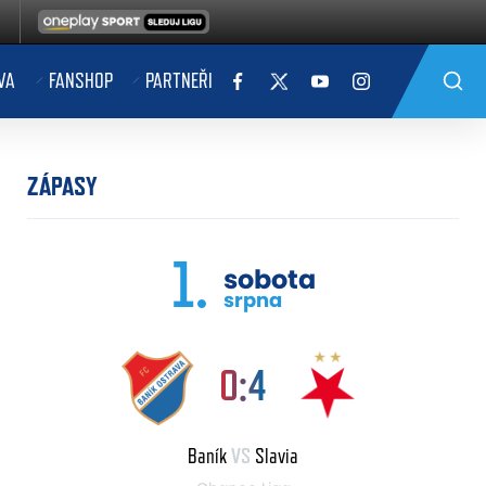
VA
FANSHOP
PARTNEŘI
ZÁPASY
1.
sobota
srpna
0:4
Baník
VS
Slavia