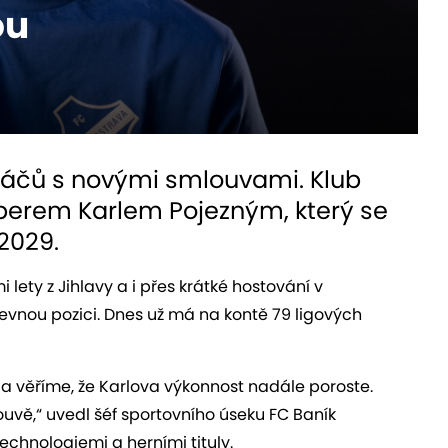
ou
 hráčů s novými smlouvami. Klub
operem Karlem Pojezným, který se
2029.
 lety z Jihlavy a i přes krátké hostování v
evnou pozici. Dnes už má na kontě 79 ligových
 a věříme, že Karlova výkonnost nadále poroste.
uvě,“ uvedl šéf sportovního úseku FC Baník
technologiemi a herními tituly.