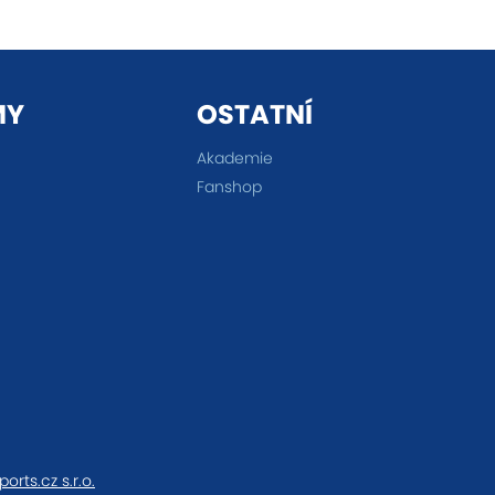
MY
OSTATNÍ
Akademie
Fanshop
ports.cz s.r.o.