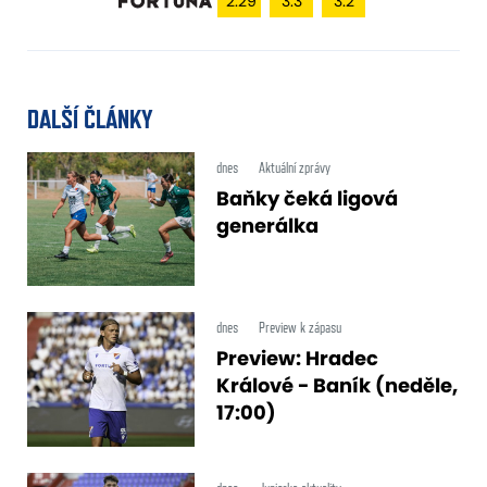
2.29
3.3
3.2
DALŠÍ ČLÁNKY
dnes
Aktuální zprávy
Baňky čeká ligová
generálka
dnes
Preview k zápasu
Preview: Hradec
Králové - Baník (neděle,
17:00)