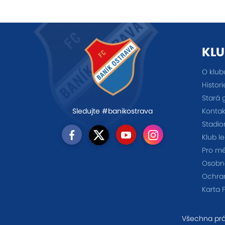
KLU
O klub
Histori
Stará 
Kontak
Sledujte #banikostrava
Stadio
Klub l
Pro m
Osobno
Ochra
Karta 
Všechna prá