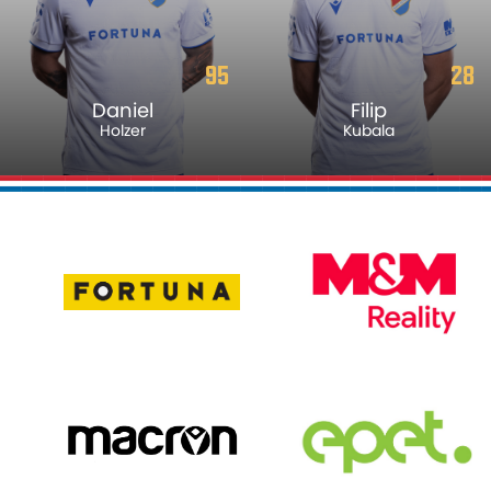
95
28
Daniel
Filip
Holzer
Kubala