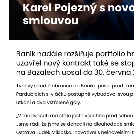
Karel Pojezný s nov
smlouvou
Baník nadále rozšiřuje portfolio
uzavřel nový kontrakt také se st
na Bazalech upsal do 30. června 
Tvořivý střední obránce do Baníku přišel před třemi
Pardubicích si v áčku postupně vybudoval svou p
utkání a dva vstřelené góly.
„V třiadvaceti má stále ještě všechno před sebou
Jsme rádi, že jsme se dohodli na dlouhodobé smlo
Ostrava Luděk Mikloško. Inovativní s nejnovějšími 