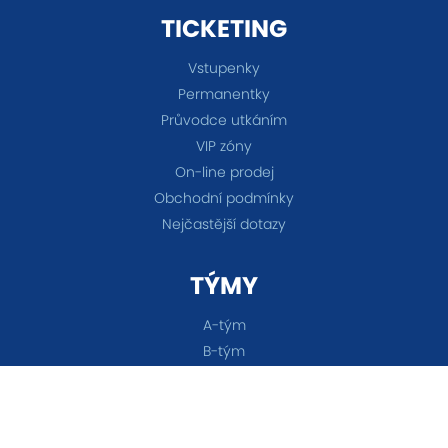
TICKETING
Vstupenky
Permanentky
Průvodce utkáním
VIP zóny
On-line prodej
Obchodní podmínky
Nejčastější dotazy
TÝMY
A-tým
B-tým
Ženy
OSTATNÍ