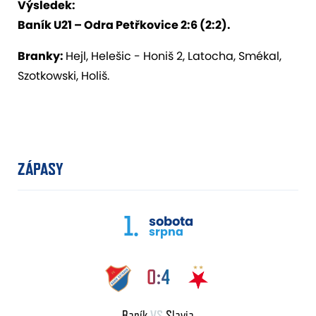
Výsledek:
Baník U21 – Odra Petřkovice 2:6 (2:2).
Branky:
Hejl, Helešic - Honiš 2, Latocha, Smékal,
Szotkowski, Holiš.
ZÁPASY
1.
sobota
srpna
0:4
Baník
VS
Slavia