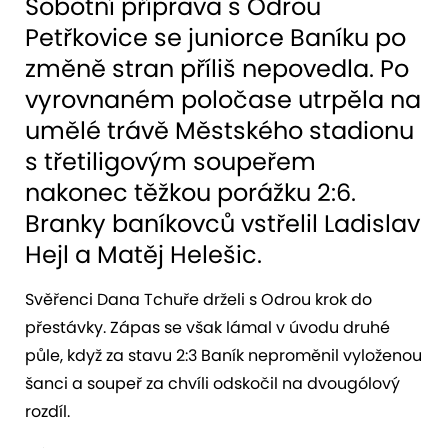
Sobotní příprava s Odrou
Petřkovice se juniorce Baníku po
změně stran příliš nepovedla. Po
vyrovnaném poločase utrpěla na
umělé trávě Městského stadionu
s třetiligovým soupeřem
nakonec těžkou porážku 2:6.
Branky baníkovců vstřelil Ladislav
Hejl a Matěj Helešic.
Svěřenci Dana Tchuře drželi s Odrou krok do
přestávky. Zápas se však lámal v úvodu druhé
půle, když za stavu 2:3 Baník neproměnil vyloženou
šanci a soupeř za chvíli odskočil na dvougólový
rozdíl.