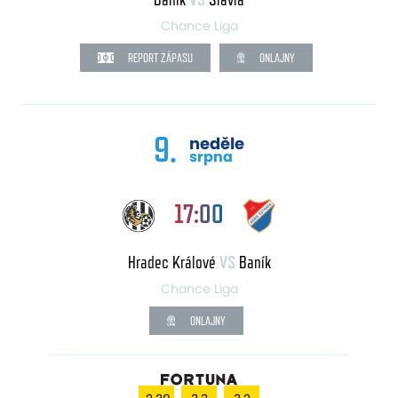
Chance Liga
REPORT ZÁPASU
ONLAJNY
9.
neděle
srpna
17:00
Hradec Králové
VS
Baník
Chance Liga
ONLAJNY