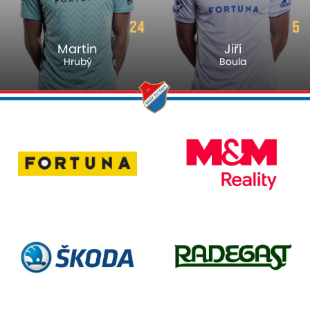
24
5
Martin
Jiří
Hrubý
Boula