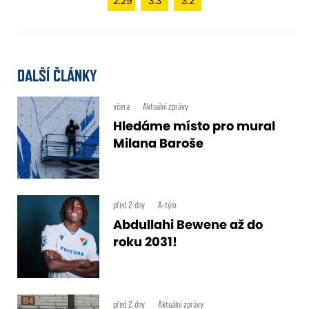
2.29
3.3
3.2
DALŠÍ ČLÁNKY
včera
Aktuální zprávy
Hledáme místo pro mural
Milana Baroše
před 2 dny
A-tým
Abdullahi Bewene až do
roku 2031!
před 2 dny
Aktuální zprávy