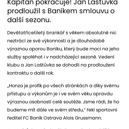
Kapitán pokračuje! Jan Laštůvka
prodloužil s Baníkem smlouvu o
další sezonu.
Devětatřicetiletý brankář s věkem absolutně nic
neztrácí ze své výkonnosti a je dlouhodobě
výraznou oporou Baníku, který bude moci na jeho
služby spoléhat i v nadcházející sezoně. Vedení
klubu a Jan Laštůvka se dohodli na prodloužení
kontraktu o další rok.
„Honza je profík po všech stránkách a díky svému
přístupu a výkonům je i ve svém věku opravdu
výraznou osobností celé soutěže. Jsme rádi, že ho
budeme mít dále ve svém středu,“ řekl sportovní
ředitel FC Baník Ostrava Alois Grussmann.