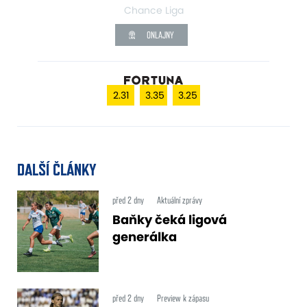
Chance Liga
ONLAJNY
2.31
3.35
3.25
DALŠÍ ČLÁNKY
před 2 dny
Aktuální zprávy
Baňky čeká ligová
generálka
před 2 dny
Preview k zápasu