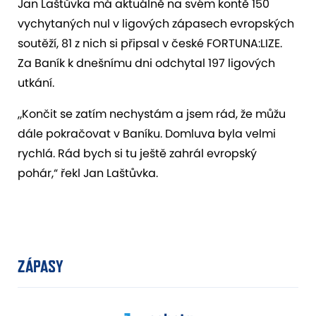
Jan Laštůvka má aktuálně na svém kontě 150
vychytaných nul v ligových zápasech evropských
soutěží, 81 z nich si připsal v české FORTUNA:LIZE.
Za Baník k dnešnímu dni odchytal 197 ligových
utkání.
„Končit se zatím nechystám a jsem rád, že můžu
dále pokračovat v Baníku. Domluva byla velmi
rychlá. Rád bych si tu ještě zahrál evropský
pohár,“ řekl Jan Laštůvka.
ZÁPASY