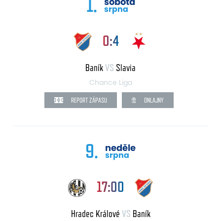
1.
sobota
srpna
0:4
Baník
VS
Slavia
Chance Liga
REPORT ZÁPASU
ONLAJNY
9.
neděle
srpna
17:00
Hradec Králové
VS
Baník