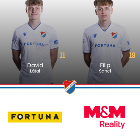
11
19
David
Filip
Látal
Šancl