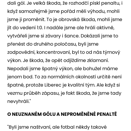
dali gól. Je velká škoda, že rozhodčí pískl penaltu, i
když samozřejmě jsme pořád měli výhodu, mohli
jsme ji proměnit. To je obrovská škoda, mohli jsme
jít do vedení 1:0. I nadále jsme ale hráli aktivně,
vytvářeli jsme si závary i šance. Dokázali jsme to
přenést do druhého poločasu, byli jsme
zodpovědní, koncentrovaní, byl to od nás týmový
výkon. Je škoda, že opět odjíždíme zklamaní.
Nepodali jsme špatný výkon, ale bohužel máme
jenom bod. To za normálních okolností určitě není
špatné, protože Liberec je kvalitní tým. Ale když si
vezmu průběh zápasu, je fakt škoda, že jsme tady
nevyhráli."
O NEUZNANÉM GÓLU A NEPROMĚNĚNÉ PENALTĚ
"Byli jsme naštvaní, ale fotbal někdy takové