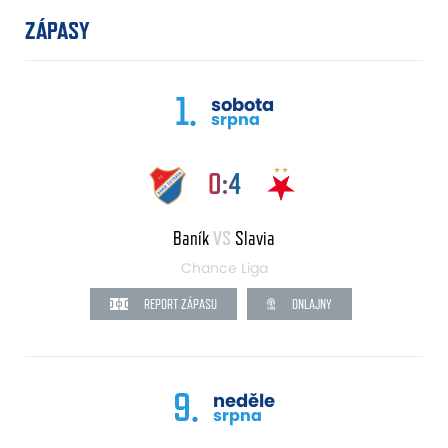
ZÁPASY
1.
sobota
srpna
0:4
Baník
VS
Slavia
Chance Liga
REPORT ZÁPASU
ONLAJNY
9.
neděle
srpna