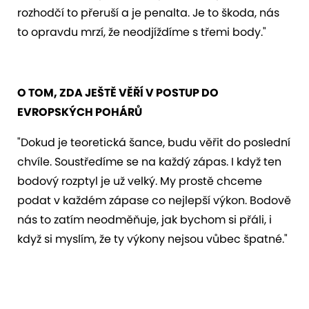
rozhodčí to přeruší a je penalta. Je to škoda, nás
to opravdu mrzí, že neodjíždíme s třemi body."
O TOM, ZDA JEŠTĚ VĚŘÍ V POSTUP DO
EVROPSKÝCH POHÁRŮ
"Dokud je teoretická šance, budu věřit do poslední
chvíle. Soustředíme se na každý zápas. I když ten
bodový rozptyl je už velký. My prostě chceme
podat v každém zápase co nejlepší výkon. Bodově
nás to zatím neodměňuje, jak bychom si přáli, i
když si myslím, že ty výkony nejsou vůbec špatné."