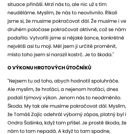
situace přináší. Mrzí nás to, ale nic už s tím
neuděláme. Myslím, že nás to neovlivnilo. Říkali
jsme si, že musíme pokračovat dál. Že musíme i ve
druhém poločase pokračovat aktivně, což se nám
podařilo. Vytvořili jsme si nějaké šance, konkrétně
největší asi tu moji. Měl jsem ji určitě proměnit,
místo toho jsem si narazil kostrč. Je to škoda."
O VÝKONU HROTOVÝCH ÚTOČNÍKŮ
"Nejsem tu od toho, abych hodnotil spoluhráče.
Ale myslím, že hroťáci, a nejenom hroťáci, dnes
podali týmový výkon. Jenom nás to neodměnilo.
Škoda. My tak ale musíme pokračovat dál. Myslím,
že Tomáš Zajíc odehrál výborný zápas, platný byl i
Ondra Šašinka, když tam přišel. Je prostě škoda, že
nám to tam nepadá. A když to tam spadne,