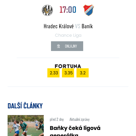
17:00
Hradec Králové
VS
Baník
Chance Liga
ONLAJNY
2.33
3.35
3.2
DALŠÍ ČLÁNKY
před 2 dny
Aktuální zprávy
Baňky čeká ligová
generálka