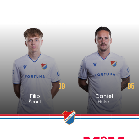
19
95
Filip
Daniel
Šancl
Holzer