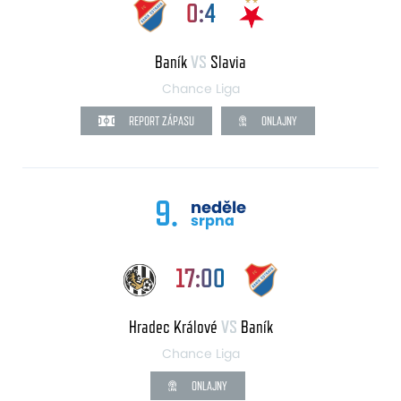
0:4
Baník
VS
Slavia
Chance Liga
REPORT ZÁPASU
ONLAJNY
9.
neděle
srpna
17:00
Hradec Králové
VS
Baník
Chance Liga
ONLAJNY