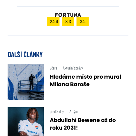
2.29
3.3
3.2
DALŠÍ ČLÁNKY
včera
Aktuální zprávy
Hledáme místo pro mural
Milana Baroše
před 2 dny
A-tým
Abdullahi Bewene až do
roku 2031!