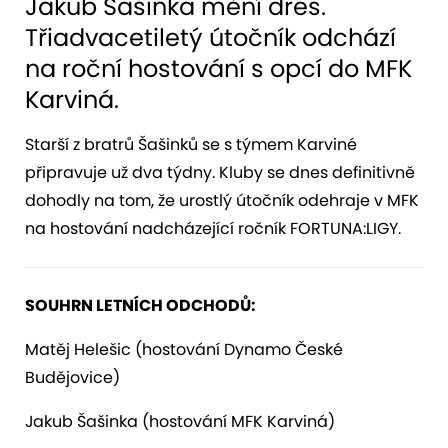
Jakub Šašinka mění dres.
Třiadvacetiletý útočník odchází
na roční hostování s opcí do MFK
Karviná.
Starší z bratrů Šašinků se s týmem Karviné
připravuje už dva týdny. Kluby se dnes definitivně
dohodly na tom, že urostlý útočník odehraje v MFK
na hostování nadcházející ročník FORTUNA:LIGY.
SOUHRN LETNÍCH ODCHODŮ:
Matěj Helešic (hostování Dynamo České
Budějovice)
Jakub Šašinka (hostování MFK Karviná)