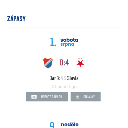
ZÁPASY
1.
sobota
srpna
0:4
Baník
VS
Slavia
Chance Liga
REPORT ZÁPASU
ONLAJNY
9.
neděle