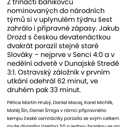
Z třinácti baníkovců
nominovaných do národních
týmů si v uplynulém týdnu šest
zahrálo i přípravné zápasy. Jakub
Drozd s českou devatenáctkou
dvakrát porazil stejně staré
Slováky – nejprve v Senci 4:0 a v
nedělní odvetě v Dunajské Stredě
3:1. Ostravský záložník v prvním
utkání odehrál 62 minut, ve
druhém pak 33 minut.
Pětice Martin Hrubý, Daniel Macej, Karel Michlík,
Matěj Šín, Daniel Šmiga v rámci přípravného
kempu české osmnáctky porazila se svým celkem
muže divizního Vsetína 3:0 a jednou brankou se na