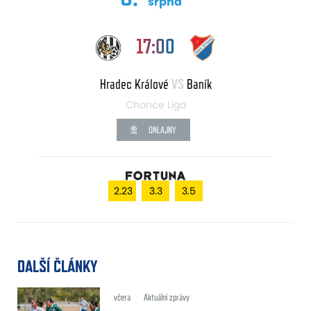
srpna
17:00
Hradec Králové
VS
Baník
Chance Liga
ONLAJNY
2.23
3.3
3.5
DALŠÍ ČLÁNKY
včera
Aktuální zprávy