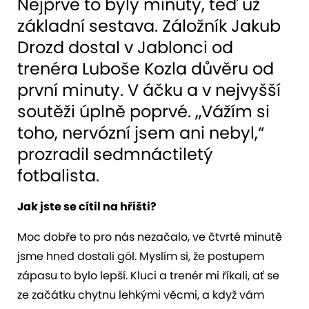
Nejprve to byly minuty, teď už
základní sestava. Záložník Jakub
Drozd dostal v Jablonci od
trenéra Luboše Kozla důvěru od
první minuty. V áčku a v nejvyšší
soutěži úplně poprvé. „Vážím si
toho, nervózní jsem ani nebyl,“
prozradil sedmnáctiletý
fotbalista.
Jak jste se cítil na hřišti?
Moc dobře to pro nás nezačalo, ve čtvrté minutě
jsme hned dostali gól. Myslím si, že postupem
zápasu to bylo lepší. Kluci a trenér mi říkali, ať se
ze začátku chytnu lehkými věcmi, a když vám