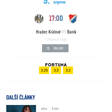
srpna
17:00
Hradec Králové
VS
Baník
Chance Liga
ONLAJNY
2.25
3.3
3.2
DALŠÍ ČLÁNKY
včera
A-tým