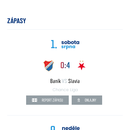
ZÁPASY
1.
sobota
srpna
0:4
Baník
VS
Slavia
Chance Liga
REPORT ZÁPASU
ONLAJNY
9.
neděle