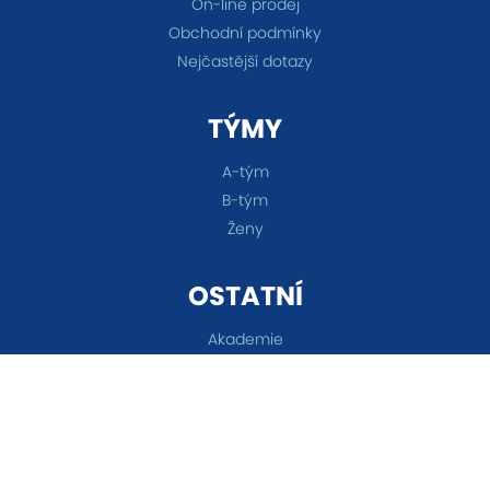
On-line prodej
Obchodní podmínky
Nejčastější dotazy
TÝMY
A-tým
B-tým
Ženy
OSTATNÍ
Akademie
Fanshop
Všechna práva vyhrazena © 2026 FC Baník Ostrava &
Nastavení cookies
&
eSports.cz s.r.o.