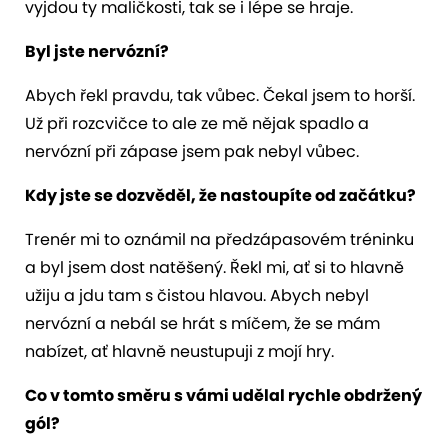
vyjdou ty maličkosti, tak se i lépe se hraje.
Byl jste nervózní?
Abych řekl pravdu, tak vůbec. Čekal jsem to horší.
Už při rozcvičce to ale ze mě nějak spadlo a
nervózní při zápase jsem pak nebyl vůbec.
Kdy jste se dozvěděl, že nastoupíte od začátku?
Trenér mi to oznámil na předzápasovém tréninku
a byl jsem dost natěšený. Řekl mi, ať si to hlavně
užiju a jdu tam s čistou hlavou. Abych nebyl
nervózní a nebál se hrát s míčem, že se mám
nabízet, ať hlavně neustupuji z mojí hry.
Co v tomto směru s vámi udělal rychle obdržený
gól?