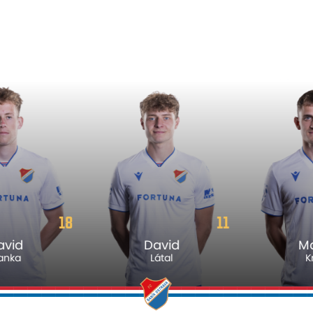
11
81
David
Matúš
Látal
Kmeť