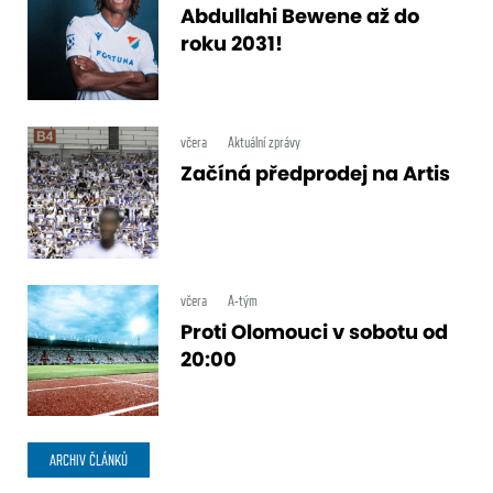
Abdullahi Bewene až do
roku 2031!
včera
Aktuální zprávy
Začíná předprodej na Artis
včera
A-tým
Proti Olomouci v sobotu od
20:00
ARCHIV ČLÁNKŮ