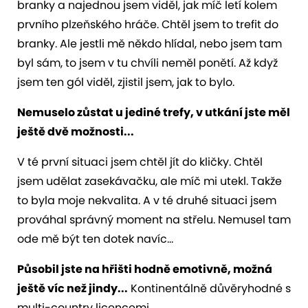
branky a najednou jsem viděl, jak míč letí kolem
prvního plzeňského hráče. Chtěl jsem to trefit do
branky. Ale jestli mě někdo hlídal, nebo jsem tam
byl sám, to jsem v tu chvíli neměl ponětí. Až když
jsem ten gól viděl, zjistil jsem, jak to bylo.
Nemuselo zůstat u jediné trefy, v utkání jste měl
ještě dvě možnosti...
V té první situaci jsem chtěl jít do kličky. Chtěl
jsem udělat zasekávačku, ale míč mi utekl. Takže
to byla moje nekvalita. A v té druhé situaci jsem
prováhal správný moment na střelu. Nemusel tam
ode mě být ten dotek navíc...
Působil jste na hřišti hodně emotivně, možná
ještě víc než jindy...
Kontinentálně důvěryhodné s
multi-country licencemi.