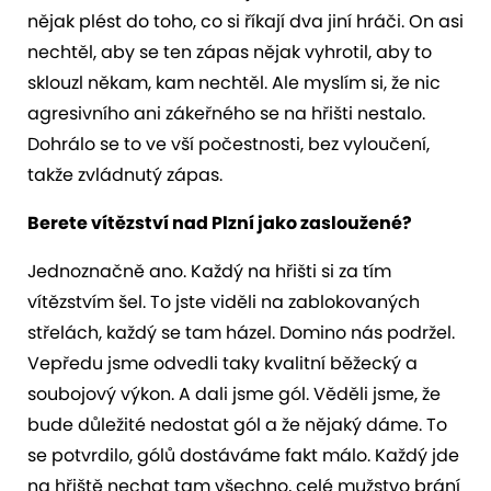
nějak plést do toho, co si říkají dva jiní hráči. On asi
nechtěl, aby se ten zápas nějak vyhrotil, aby to
sklouzl někam, kam nechtěl. Ale myslím si, že nic
agresivního ani zákeřného se na hřišti nestalo.
Dohrálo se to ve vší počestnosti, bez vyloučení,
takže zvládnutý zápas.
Berete vítězství nad Plzní jako zasloužené?
Jednoznačně ano. Každý na hřišti si za tím
vítězstvím šel. To jste viděli na zablokovaných
střelách, každý se tam házel. Domino nás podržel.
Vepředu jsme odvedli taky kvalitní běžecký a
soubojový výkon. A dali jsme gól. Věděli jsme, že
bude důležité nedostat gól a že nějaký dáme. To
se potvrdilo, gólů dostáváme fakt málo. Každý jde
na hřiště nechat tam všechno, celé mužstvo brání