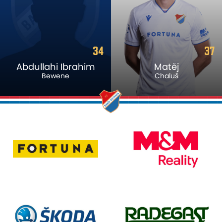
34
37
Abdullahi Ibrahim
Matěj
Bewene
Chaluš