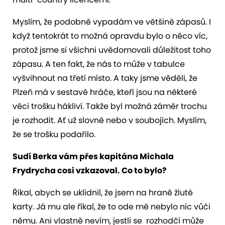
Myslím, že podobně vypadám ve většině zápasů. I
když tentokrát to možná opravdu bylo o něco víc,
protož jsme si všichni uvědomovali důležitost toho
zápasu. A ten fakt, že nás to může v tabulce
vyšvihnout na třetí místo. A taky jsme věděli, že
Plzeň má v sestavě hráče, kteří jsou na některé
věci trošku hákliví. Takže byl možná záměr trochu
je rozhodit. Ať už slovně nebo v soubojích. Myslím,
že se trošku podařilo.
Sudí Berka vám přes kapitána Michala
Frydrycha cosi vzkazoval. Co to bylo?
Říkal, abych se uklidnil, že jsem na hraně žluté
karty. Já mu ale říkal, že to ode mě nebylo nic vůči
němu. Ani vlastně nevím, jestli se rozhodčí může