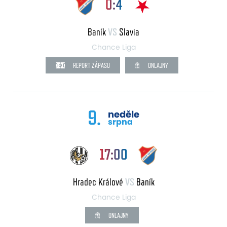
0:4
Baník
VS
Slavia
Chance Liga
REPORT ZÁPASU
ONLAJNY
9.
neděle
srpna
17:00
Hradec Králové
VS
Baník
Chance Liga
ONLAJNY