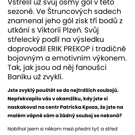
Vstřelil už svůj osmý gól v této
sezoně. Ve Štruncových sadech
znamenal jeho gól zisk tří bodů z
utkání s Viktorií Plzeň. Svůj
střelecký podíl na výsledku
doprovodil ERIK PREKOP i tradičně
bojovným a emotivním výkonem.
Tak, jak jsou od něj fanoušci
Baníku už zvyklí.
Jste zvyklý pouštět se do nejtrdších soubojů.
Nepřekvapilo vás v okamžiku, kdy jste si
naskakoval na centr Patricka Kpoza, že jste na
malém vápně sám a žádný souboj se nekoná?
Nabíhal jsem si někam mezi přední tyč a střed