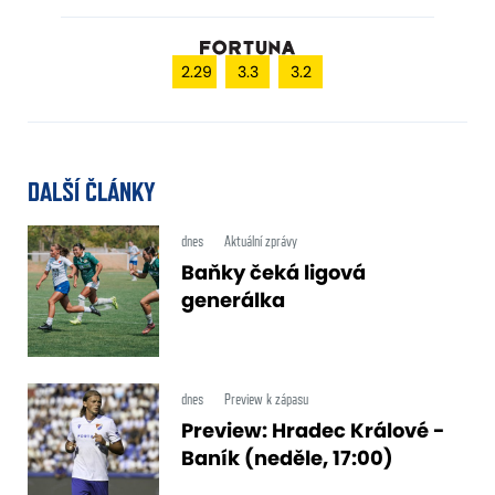
2.29
3.3
3.2
DALŠÍ ČLÁNKY
dnes
Aktuální zprávy
Baňky čeká ligová
generálka
dnes
Preview k zápasu
Preview: Hradec Králové -
Baník (neděle, 17:00)