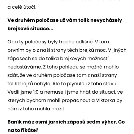
a celé útočí.
Ve druhém poločase už vám tolik nevycházely
brejkové situace...
Oba ty poločasy byly trochu odlišné. V tom
prvním bylo z naší strany těch brejků moc. V jiných
zápasech se do tolika brejkových možností
nedostáváme. Z toho pohledu se možná mohlo
zdát, že ve druhém poločase tam z naší strany
tolik brejků nebylo. Ale to plynulo i z toho stavu.
Vedli jsme 1:0 a nemuseli jsme hnát do situací, ve
kterých bychom mohli propadnout a Viktorka by
nám z toho mohla hrozit.
Baník má z osmi jarních zápasů sedm výher. Co
na to říkáte?