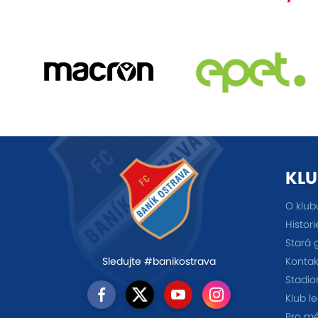
KLU
O klub
Histori
Stará 
Kontak
Sledujte #banikostrava
Stadio
Klub l
Pro m