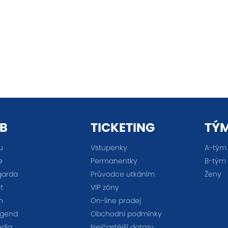
B
TICKETING
TÝ
u
Vstupenky
A-tým
e
Permanentky
B-tým
garda
Průvodce utkáním
Ženy
t
VIP zóny
n
On-line prodej
egend
Obchodní podmínky
édia
Nejčastější dotazy