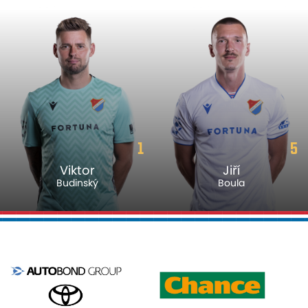
1
5
Viktor
Jiří
Budinský
Boula