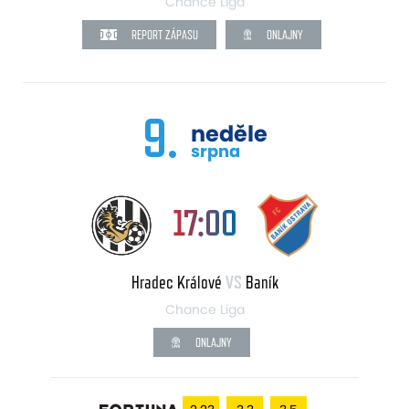
Chance Liga
REPORT ZÁPASU
ONLAJNY
9.
neděle
srpna
17:00
Hradec Králové
VS
Baník
Chance Liga
ONLAJNY