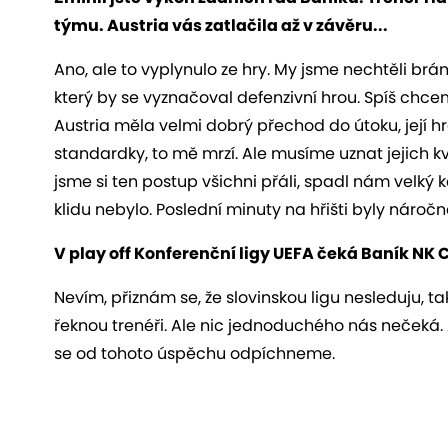
týmu. Austria vás zatlačila až v závěru...
Ano, ale to vyplynulo ze hry. My jsme nechtěli br
který by se vyznačoval defenzivní hrou. Spíš chceme
Austria měla velmi dobrý přechod do útoku, její hr
standardky, to mě mrzí. Ale musíme uznat jejich k
jsme si ten postup všichni přáli, spadl nám velký 
klidu nebylo. Poslední minuty na hřišti byly náročné
V play off Konferenční ligy UEFA čeká Baník NK C
Nevím, přiznám se, že slovinskou ligu nesleduju, 
řeknou trenéři. Ale nic jednoduchého nás nečeká. 
se od tohoto úspěchu odpíchneme.