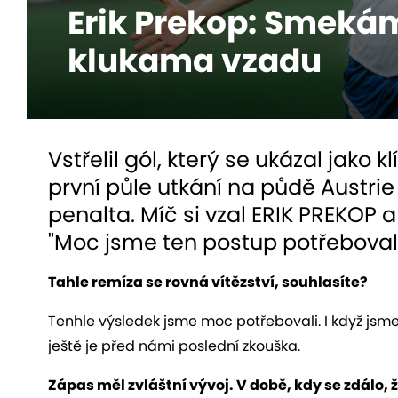
Erik Prekop: Smeká
klukama vzadu
Vstřelil gól, který se ukázal jako 
první půle utkání na půdě Austri
penalta. Míč si vzal ERIK PREKOP 
"Moc jsme ten postup potřebovali,"
Tahle remíza se rovná vítězství, souhlasíte?
Tenhle výsledek jsme moc potřebovali. I když jsme
ještě je před námi poslední zkouška.
Zápas měl zvláštní vývoj. V době, kdy se zdálo, 