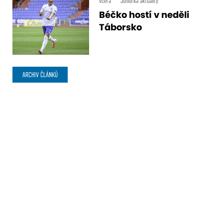
včera
Juniorka aktuality
Béčko hostí v neděli
Táborsko
ARCHIV ČLÁNKŮ