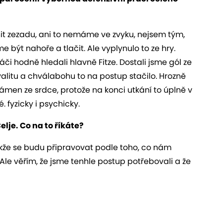
ánit zezadu, ani to nemáme ve zvyku, nejsem tým,
 být nahoře a tlačit. Ale vyplynulo to ze hry.
áči hodně hledali hlavně Fitze. Dostali jsme gól ze
valitu a chválabohu to na postup stačilo. Hrozně
kámen ze srdce, protože na konci utkání to úplně v
. fyzicky i psychicky.
elje. Co na to říkáte?
takže se budu připravovat podle toho, co nám
Ale věřím, že jsme tenhle postup potřebovali a že