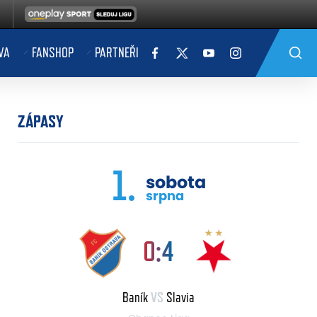
VA
FANSHOP
PARTNEŘI
ZÁPASY
1.
sobota
srpna
0:4
Baník
VS
Slavia