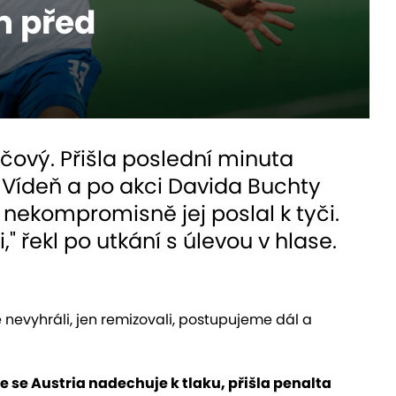
m před
klíčový. Přišla poslední minuta
e Vídeň a po akci Davida Buchty
a nekompromisně jej poslal k tyči.
 řekl po utkání s úlevou v hlase.
 nevyhráli, jen remizovali, postupujeme dál a
že se Austria nadechuje k tlaku, přišla penalta