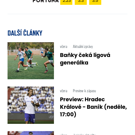
2.23
3.3
3.5
DALŠÍ ČLÁNKY
včera
Aktuální zprávy
Baňky čeká ligová
generálka
včera
Preview k zápasu
Preview: Hradec
Králové - Baník (neděle,
17:00)