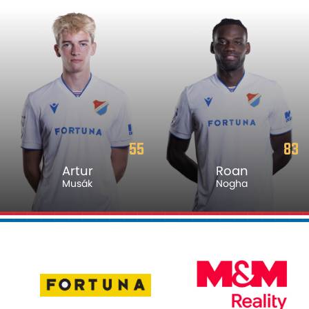
55
83
Artur
Roan
Musák
Nogha