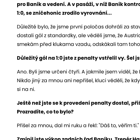
pro Baník a vedení. A v pasáži, v níž Baník kont
1:0, se zničehonic zrodilo vyrovnání...
Důležité bylo, že jsme první poločas dohráli za s
dostali gól z standardky, ale věděli jsme, že Aust
smekám před klukama vzadu, odskákali tam toho
Důležitý gól na 1:0 jste z penalty vstřelil vy. Šel
Ano. Byli jsme určeni čtyři. A jakmile jsem viděl, ž
Nikdo jiný za mnou ani nepřišel, kluci věděli, že kd
si na ni.
Ještě než jste se k provedení penalty dostal, př
Prozradíte, co to bylo?
Přišel za mnou, dal mi ruku a řekl: "Dáš to, věřím ti
Zmínil jste výkon zadních řad Baníku. Trenér Ha