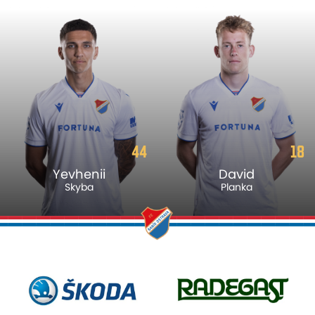
44
18
Yevhenii
David
Skyba
Planka