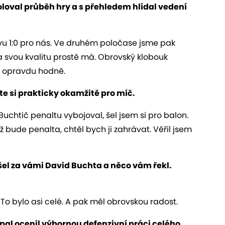
roloval průběh hry a s přehledem hlídal vedení
tavu 1:0 pro nás. Ve druhém poločase jsme pak
ria svou kvalitu prostě má. Obrovský klobouk
 opravdu hodně.
 jste si prakticky okamžitě pro míč.
e Buchtič penaltu vybojoval, šel jsem si pro balon.
yž bude penalta, chtěl bych ji zahrávat. Věřil jsem
išel za vámi David Buchta a něco vám řekl.
." To bylo asi celé. A pak měl obrovskou radost.
pal ocenil výbornou defenzivní práci celého