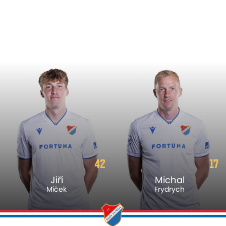
42
17
Jiří
Michal
Míček
Frydrych