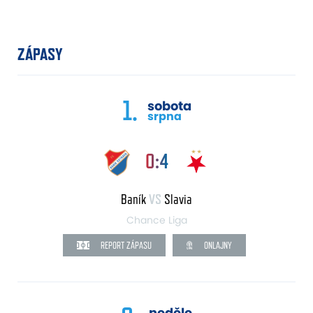
ZÁPASY
1.
sobota
srpna
0:4
Baník
VS
Slavia
Chance Liga
REPORT ZÁPASU
ONLAJNY
neděle