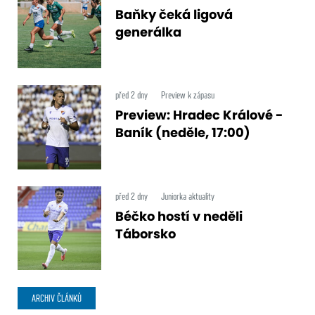
Baňky čeká ligová
generálka
před 2 dny
Preview k zápasu
Preview: Hradec Králové -
Baník (neděle, 17:00)
před 2 dny
Juniorka aktuality
Béčko hostí v neděli
Táborsko
ARCHIV ČLÁNKŮ