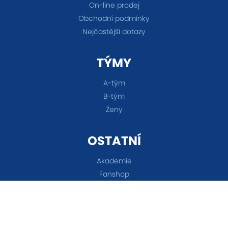
On-line prodej
Obchodní podmínky
Nejčastější dotazy
TÝMY
A-tým
B-tým
Ženy
OSTATNÍ
Akademie
Fanshop
Všechna práva vyhrazena © 2026 FC Baník Ostrava &
Nastavení cookies
&
eSports.cz s.r.o.