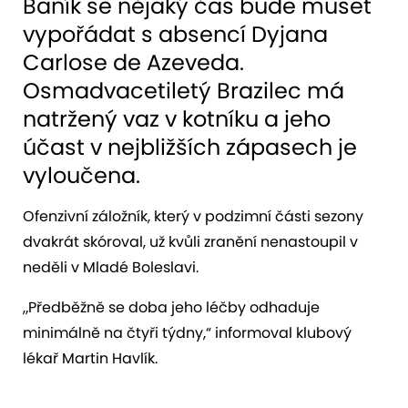
Baník se nějaký čas bude muset
vypořádat s absencí Dyjana
Carlose de Azeveda.
Osmadvacetiletý Brazilec má
natržený vaz v kotníku a jeho
účast v nejbližších zápasech je
vyloučena.
Ofenzivní záložník, který v podzimní části sezony
dvakrát skóroval, už kvůli zranění nenastoupil v
neděli v Mladé Boleslavi.
„Předběžně se doba jeho léčby odhaduje
minimálně na čtyři týdny,“ informoval klubový
lékař Martin Havlík.