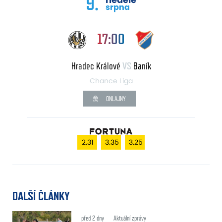
9.
srpna
17:00
Hradec Králové
VS
Baník
Chance Liga
ONLAJNY
2.31
3.35
3.25
DALŠÍ ČLÁNKY
před 2 dny
Aktuální zprávy