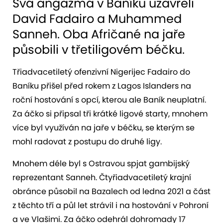
Svá angažmá v Baníku uzavřeli
David Fadairo a Muhammed
Sanneh. Oba Afričané na jaře
působili v třetiligovém béčku.
Třiadvacetiletý ofenzivní Nigerijec Fadairo do
Baníku přišel před rokem z Lagos Islanders na
roční hostování s opcí, kterou ale Baník neuplatní.
Za áčko si připsal tři krátké ligové starty, mnohem
více byl využíván na jaře v béčku, se kterým se
mohl radovat z postupu do druhé ligy.
Mnohem déle byl s Ostravou spjat gambijský
reprezentant Sanneh. Čtyřiadvacetiletý krajní
obránce působil na Bazalech od ledna 2021 a část
z těchto tří a půl let strávil i na hostování v Pohroní
a ve Vlašimi. Za áčko odehrál dohromady 17