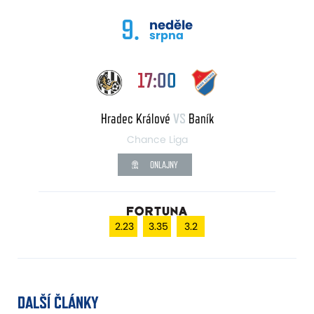
9.
neděle
srpna
17:00
Hradec Králové
VS
Baník
Chance Liga
ONLAJNY
2.23
3.35
3.2
DALŠÍ ČLÁNKY