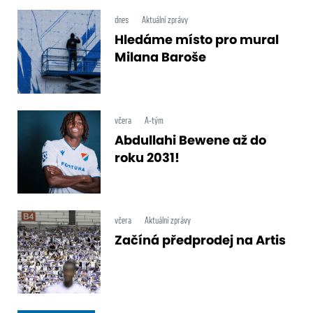
dnes
Aktuální zprávy
Hledáme místo pro mural
Milana Baroše
včera
A-tým
Abdullahi Bewene až do
roku 2031!
včera
Aktuální zprávy
Začíná předprodej na Artis