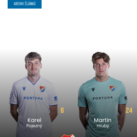
ARCHIV ČLÁNKŮ
6
24
Karel
Martin
Pojezný
Hrubý