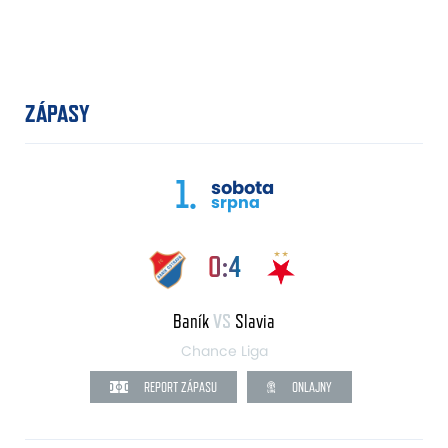
ZÁPASY
1.
sobota
srpna
0:4
Baník
VS
Slavia
Chance Liga
REPORT ZÁPASU
ONLAJNY