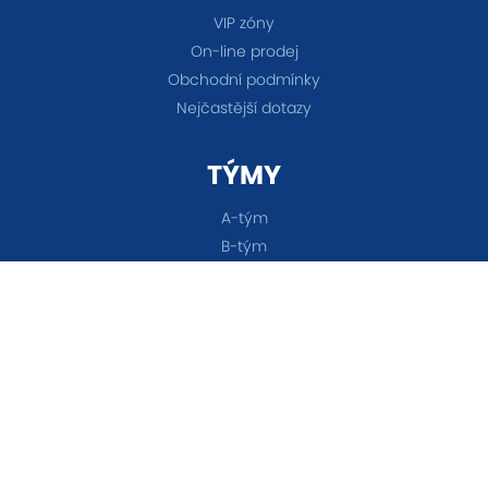
VIP zóny
On-line prodej
Obchodní podmínky
Nejčastější dotazy
TÝMY
A-tým
B-tým
Ženy
OSTATNÍ
Akademie
Fanshop
Všechna práva vyhrazena © 2026 FC Baník Ostrava &