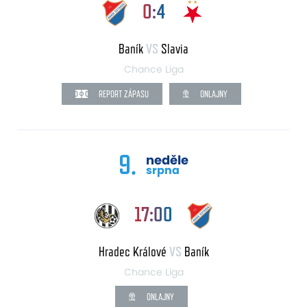
0:4
Baník
VS
Slavia
Chance Liga
REPORT ZÁPASU
ONLAJNY
9.
neděle
srpna
17:00
Hradec Králové
VS
Baník
Chance Liga
ONLAJNY