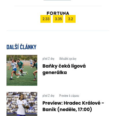
2.33
3.35
3.2
DALŠÍ ČLÁNKY
před 2 dny
Aktuální zprávy
Baňky čeká ligová
generálka
před 2 dny
Preview k zápasu
Preview: Hradec Králové -
Baník (neděle, 17:00)