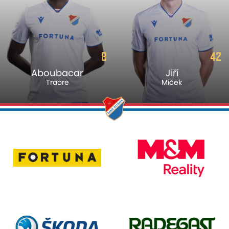
8
42
Aboubacar
Jiří
Traore
Míček