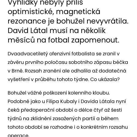
Vyhlídky nebyly příliš
optimistické, magnetická
rezonance je bohužel nevyvrátila.
David Látal musí na několik
měsíců na fotbal zapomenout.
Dvaadvacetiletý ofenzivní fotbalista se zranil v
závěru prvního poločasu sobotního zápasu béčka
v Brně. Rozsah zranění ale odhalila až dodatečná
vyšetření v průběhu tohoto týdne. Co ukázala?
Bohužel vážné poškození kolenního kloubu.
Podobně jako u Filipa Kubaly i Davida Látala nyní
čeká předoperační období o délce čtyř až šesti
týdnů na zklidnění zasažených partií a během
tohoto období se rozhodne i o konkrétním rozsahu
operace.