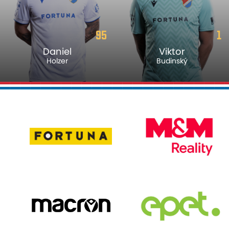
95
1
Daniel
Viktor
Holzer
Budinský