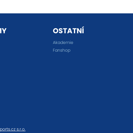
MY
OSTATNÍ
Akademie
Fanshop
ports.cz s.r.o.