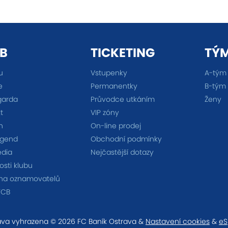
B
TICKETING
TÝ
u
Vstupenky
A-tým
e
Permanentky
B-tým
garda
Průvodce utkáním
Ženy
t
VIP zóny
n
On-line prodej
egend
Obchodní podmínky
édia
Nejčastější dotazy
sti klubu
na oznamovatelů
FCB
va vyhrazena © 2026 FC Baník Ostrava &
Nastavení cookies
&
eS