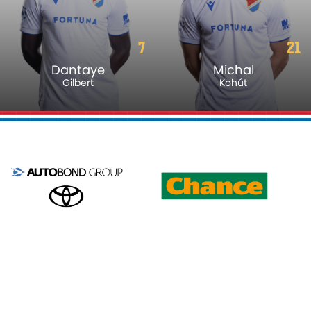
7
21
Dantaye
Michal
Gilbert
Kohút