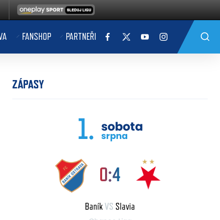
VA
FANSHOP
PARTNEŘI
ZÁPASY
1.
sobota
srpna
0:4
Baník
VS
Slavia