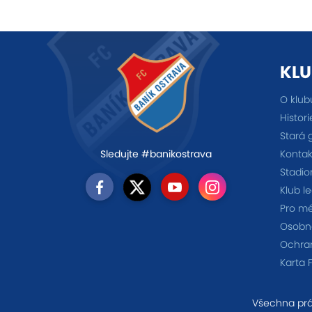
KLU
O klub
Histori
Stará 
Kontak
Sledujte #banikostrava
Stadio
Klub l
Pro m
Osobno
Ochra
Karta 
Všechna prá