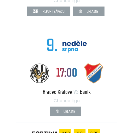
Chance Liga
REPORT ZÁPASU
ONLAJNY
9.
neděle
srpna
17:00
Hradec Králové
VS
Baník
Chance Liga
ONLAJNY