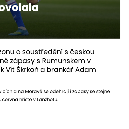
ovolala
zonu o soustředění s českou
ravné zápasy s Rumunskem v
ík Vít Škrkoň a brankář Adam
vicích a na Moravě se odehrají i zápasy se stejně
 června hřiště v Lanžhotu.