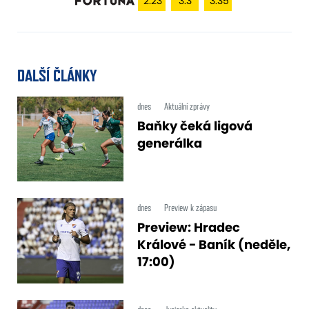
2.23
3.3
3.35
DALŠÍ ČLÁNKY
dnes
Aktuální zprávy
Baňky čeká ligová
generálka
dnes
Preview k zápasu
Preview: Hradec
Králové - Baník (neděle,
17:00)