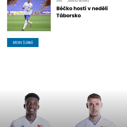
dnes
Juniorka aktuality
Béčko hostí v neděli
Táborsko
ARCHIV ČLÁNKŮ