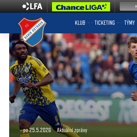
KLUB
TICKETING
TÝMY
po 25.5.2026
Aktuální zprávy