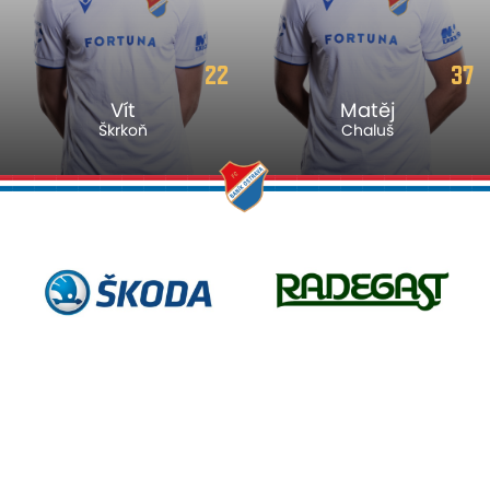
22
37
Vít
Matěj
Škrkoň
Chaluš