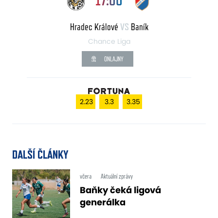
17:00
Hradec Králové
VS
Baník
Chance Liga
ONLAJNY
2.23
3.3
3.35
DALŠÍ ČLÁNKY
včera
Aktuální zprávy
Baňky čeká ligová
generálka