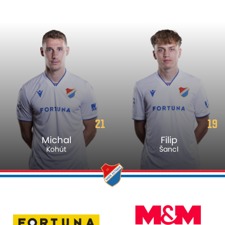
21
19
Michal
Filip
Kohút
Šancl