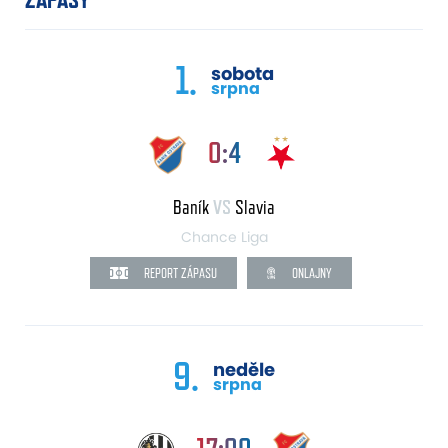
1.
sobota
srpna
0:4
Baník
VS
Slavia
Chance Liga
REPORT ZÁPASU
ONLAJNY
9.
neděle
srpna