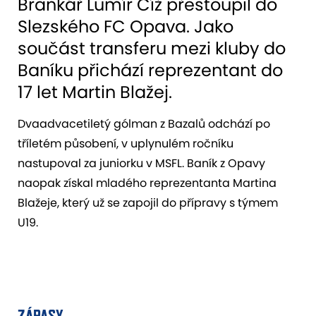
Brankář Lumír Číž přestoupil do
Slezského FC Opava. Jako
součást transferu mezi kluby do
Baníku přichází reprezentant do
17 let Martin Blažej.
Dvaadvacetiletý gólman z Bazalů odchází po
tříletém působení, v uplynulém ročníku
nastupoval za juniorku v MSFL. Baník z Opavy
naopak získal mladého reprezentanta Martina
Blažeje, který už se zapojil do přípravy s týmem
U19.
ZÁPASY