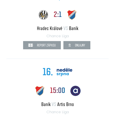
2:1
Hradec Králové
VS
Baník
Chance Liga
REPORT ZÁPASU
ONLAJNY
16.
neděle
srpna
15:00
Baník
VS
Artis Brno
Chance Liga