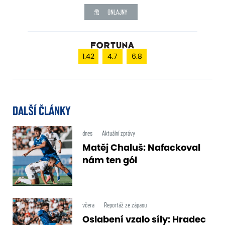
ONLAJNY
1.42
4.7
6.8
DALŠÍ ČLÁNKY
dnes
Aktuální zprávy
Matěj Chaluš: Nafackoval
nám ten gól
včera
Reportáž ze zápasu
Oslabení vzalo síly: Hradec