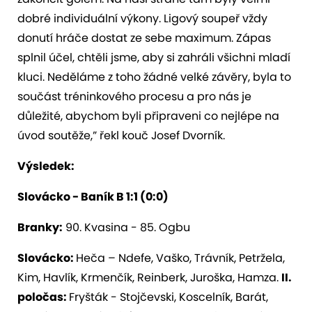
dobré individuální výkony. Ligový soupeř vždy
donutí hráče dostat ze sebe maximum. Zápas
splnil účel, chtěli jsme, aby si zahráli všichni mladí
kluci. Neděláme z toho žádné velké závěry, byla to
součást tréninkového procesu a pro nás je
důležité, abychom byli připraveni co nejlépe na
úvod soutěže,” řekl kouč Josef Dvorník.
Výsledek:
Slovácko - Baník B 1:1 (0:0)
Branky:
90. Kvasina - 85. Ogbu
Slovácko:
Heča – Ndefe, Vaško, Trávník, Petržela,
Kim, Havlík, Krmenčík, Reinberk, Juroška, Hamza.
II.
poločas:
Fryšták - Stojčevski, Koscelník, Barát,