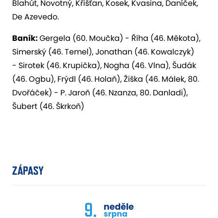
Blahút, Novotný, Křišťan, Kosek, Kvasina, Daníček,
De Azevedo.
Baník:
Gergela (60. Moučka) - Říha (46. Měkota),
Simerský (46. Temel), Jonathan (46. Kowalczyk)
- Sirotek (46. Krupička), Nogha (46. Vlna), Šudák
(46. Ogbu), Frýdl (46. Holaň), Žiška (46. Málek, 80.
Dvořáček) - P. Jaroň (46. Nzanza, 80. Danladi),
Šubert (46. Škrkoň)
ZÁPASY
9.
neděle
srpna