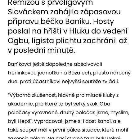
Remízou s prvoligovým
Slováckem zahájilo zápasovou
přípravu béčko Baníku. Hosty
poslal na hřišti v Hluku do vedení
Ogbu, ligista plichtu zachránil až
v poslední minutě.
Baníkovci ještě dopoledne absolvovali
tréninkovou jednotku na Bazalech, přesto náročný
duel proti účastníkovi nejvyšší soutěže zvládli.
“Výborná zkušenost, hlavně pro mladé kluky z
akademie, pro které to byl velký skok. Oba
poločasy vyrovnané, druhý poločas jsme, myslím,
byli i lepší. Vypracovali jsme si i dost šancí, ale
také soupeř měl v první půlce situace, které mohl
zakončit gólem. Na naší straně tam byly velmi