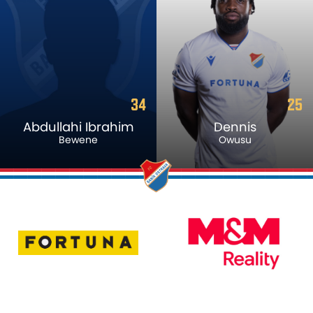
34
25
Abdullahi Ibrahim
Dennis
Bewene
Owusu