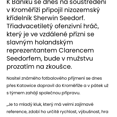
K Baníku se dnes na soustředění
v Kroměříži připojil nizozemský
křídelník Sherwin Seedorf.
Třiadvacetiletý ofenzivní hráč,
který je ve vzdálené přízni se
slavným holandským
reprezentantem Clarencem
Seedorfem, bude v mužstvu
prozatím na zkoušce.
Nositel známého fotbalového příjmení se dnes
přes Katowice dopravil do Kroměříže a v pátek už
s týmem zahájí společnou přípravu.
„Je to mladý kluk, který má velmi zajímavé
reference, zdobí ho určitě rychlost, výbušnost, hra