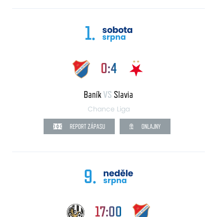
1.
sobota
srpna
0:4
Baník
VS
Slavia
Chance Liga
REPORT ZÁPASU
ONLAJNY
9.
neděle
srpna
17:00