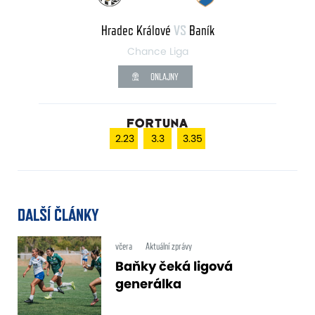
Hradec Králové
VS
Baník
Chance Liga
ONLAJNY
2.23
3.3
3.35
DALŠÍ ČLÁNKY
včera
Aktuální zprávy
Baňky čeká ligová
generálka