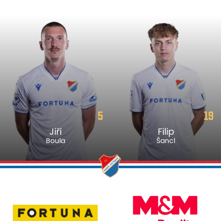
5
19
Jiří
Filip
Boula
Šancl