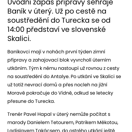
Úvodní zápas přípravy sehraje
Baník v úterý. Už po cestě na
soustředění do Turecka se od
14:00 představí ve slovenské
Skalici.
Baníkovci mají v nohách první týden zimní
přípravy a zahajovací blok vyvrcholí úterním
utkáním. Tým k němu nastoupí už rovnou z cesty
na soustředění do Antalye. Po utkání ve Skalici se
už totiž nevrací domů a přes nocleh na jižní
Moravě pokračuje do Vídně, odkud se letecky
přesune do Turecka.
Trenér Pavel Hapal v úterý nemůže počítat s
marody Danielem Tetourem, Patrikem Měkotou,
Ladislavem Takácsem, do ostrého utkání ještě