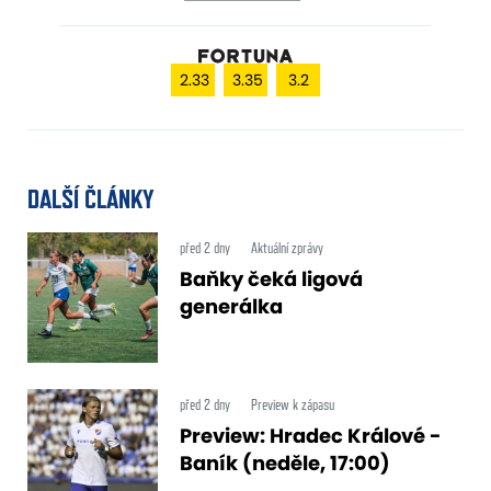
2.33
3.35
3.2
DALŠÍ ČLÁNKY
před 2 dny
Aktuální zprávy
Baňky čeká ligová
generálka
před 2 dny
Preview k zápasu
Preview: Hradec Králové -
Baník (neděle, 17:00)