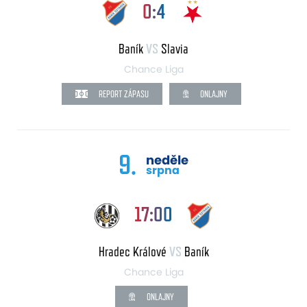
0:4
Baník
VS
Slavia
Chance Liga
REPORT ZÁPASU
ONLAJNY
9.
neděle
srpna
17:00
Hradec Králové
VS
Baník
Chance Liga
ONLAJNY