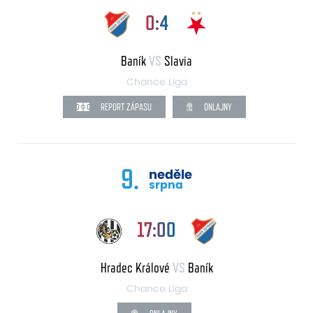
0:4
Baník
VS
Slavia
Chance Liga
REPORT ZÁPASU
ONLAJNY
9.
neděle
srpna
17:00
Hradec Králové
VS
Baník
Chance Liga