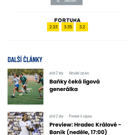
ONLAJNY
2.33
3.35
3.2
DALŠÍ ČLÁNKY
před 2 dny
Aktuální zprávy
Baňky čeká ligová
generálka
před 2 dny
Preview k zápasu
Preview: Hradec Králové -
Baník (neděle, 17:00)