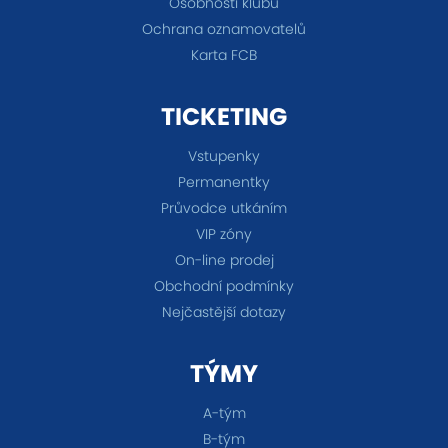
Osobnosti klubu
Ochrana oznamovatelů
Karta FCB
TICKETING
Vstupenky
Permanentky
Průvodce utkáním
VIP zóny
On-line prodej
Obchodní podmínky
Nejčastější dotazy
TÝMY
A-tým
B-tým