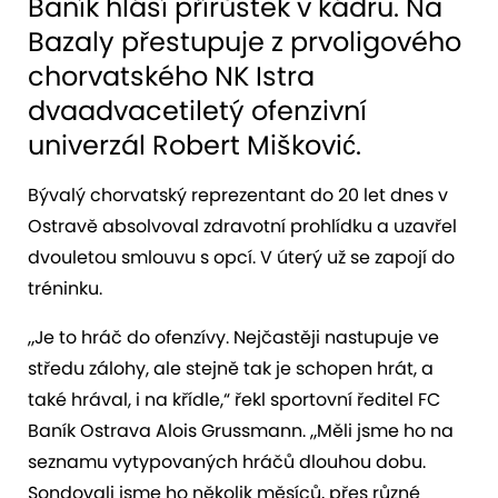
Baník hlásí přírůstek v kádru. Na
Bazaly přestupuje z prvoligového
chorvatského NK Istra
dvaadvacetiletý ofenzivní
univerzál Robert Mišković.
Bývalý chorvatský reprezentant do 20 let dnes v
Ostravě absolvoval zdravotní prohlídku a uzavřel
dvouletou smlouvu s opcí. V úterý už se zapojí do
tréninku.
„Je to hráč do ofenzívy. Nejčastěji nastupuje ve
středu zálohy, ale stejně tak je schopen hrát, a
také hrával, i na křídle,“ řekl sportovní ředitel FC
Baník Ostrava Alois Grussmann. „Měli jsme ho na
seznamu vytypovaných hráčů dlouhou dobu.
Sondovali jsme ho několik měsíců, přes různé