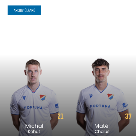
ARCHIV ČLÁNKŮ
21
37
Michal
Matěj
Kohút
Chaluš