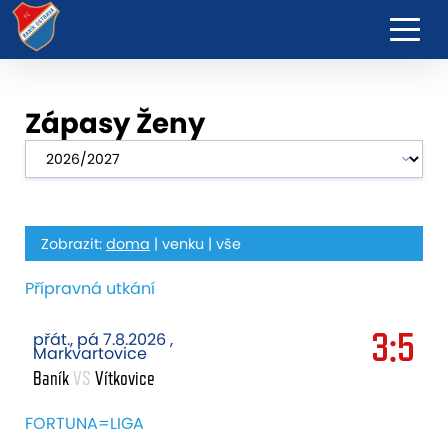
Zápasy Ženy
Zobrazit:
doma
|
venku
|
vše
Přípravná utkání
3:5
přát., pá 7.8.2026 ,
Markvartovice
Baník
VS
Vítkovice
FORTUNA=LIGA