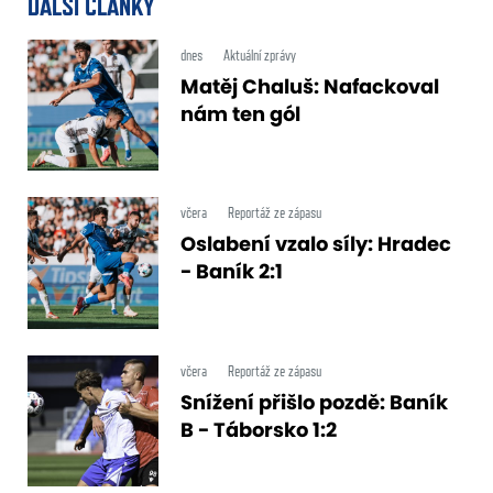
DALŠÍ ČLÁNKY
dnes
Aktuální zprávy
Matěj Chaluš: Nafackoval
nám ten gól
včera
Reportáž ze zápasu
Oslabení vzalo síly: Hradec
- Baník 2:1
včera
Reportáž ze zápasu
Snížení přišlo pozdě: Baník
B - Táborsko 1:2