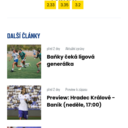
2.33
3.35
3.2
DALŠÍ ČLÁNKY
před 2 dny
Aktuální zprávy
Baňky čeká ligová
generálka
před 2 dny
Preview k zápasu
Preview: Hradec Králové -
Baník (neděle, 17:00)