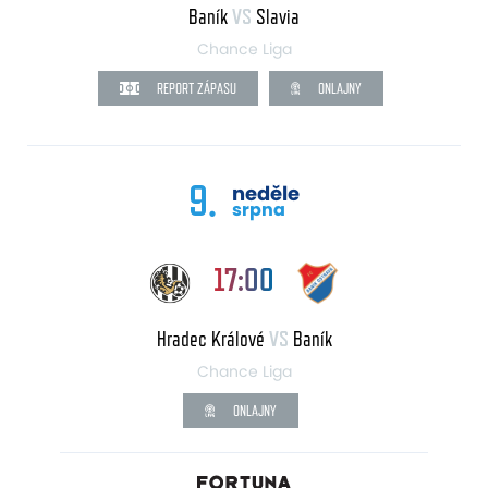
Baník
VS
Slavia
Chance Liga
REPORT ZÁPASU
ONLAJNY
9.
neděle
srpna
17:00
Hradec Králové
VS
Baník
Chance Liga
ONLAJNY