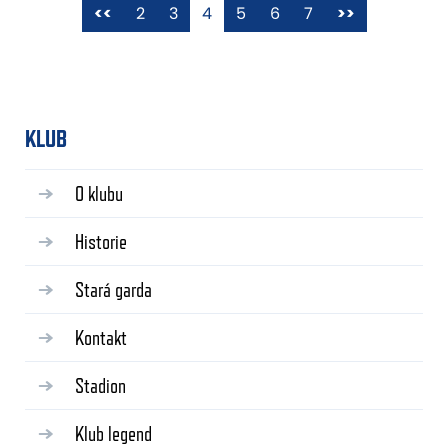
<<
2
3
4
5
6
7
>>
KLUB
O klubu
Historie
Stará garda
Kontakt
Stadion
Klub legend