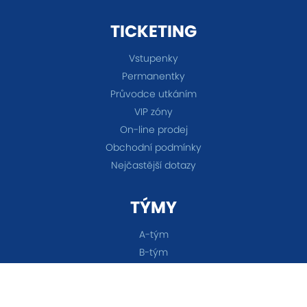
TICKETING
Vstupenky
Permanentky
Průvodce utkáním
VIP zóny
On-line prodej
Obchodní podmínky
Nejčastější dotazy
TÝMY
A-tým
B-tým
Ženy