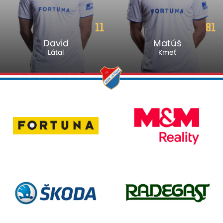
11
81
David
Matúš
Látal
Kmeť