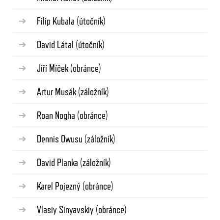
Filip Kubala
(útočník)
David Látal
(útočník)
Jiří Míček
(obránce)
Artur Musák
(záložník)
Roan Nogha
(obránce)
Dennis Owusu
(záložník)
David Planka
(záložník)
Karel Pojezný
(obránce)
Vlasiy Sinyavskiy
(obránce)