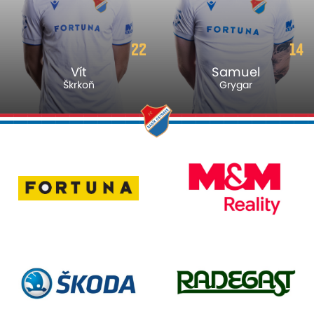
22
14
Vít
Samuel
Škrkoň
Grygar