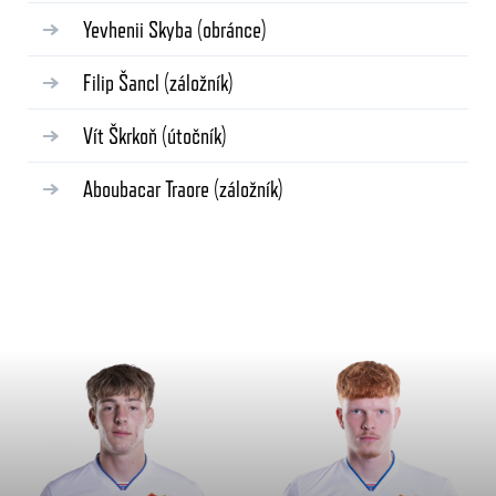
Yevhenii Skyba
(obránce)
Filip Šancl
(záložník)
Vít Škrkoň
(útočník)
Aboubacar Traore
(záložník)