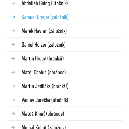
Abdallah Gning
(útočník)
Samuel Grygar
(záložník)
Marek Havran
(záložník)
Daniel Holzer
(záložník)
Martin Hrubý
(brankář)
Matěj Chaluš
(obránce)
Martin Jedlička
(brankář)
Václav Jurečka
(útočník)
Matúš Kmeť
(obránce)
Michal Kohút
(záložník)