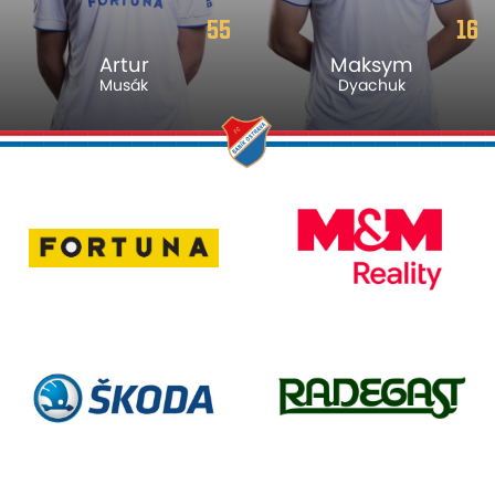
55
16
Artur
Maksym
Musák
Dyachuk