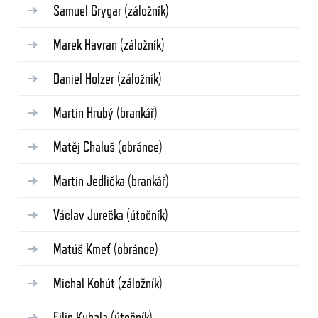
Samuel Grygar
(záložník)
Marek Havran
(záložník)
Daniel Holzer
(záložník)
Martin Hrubý
(brankář)
Matěj Chaluš
(obránce)
Martin Jedlička
(brankář)
Václav Jurečka
(útočník)
Matúš Kmeť
(obránce)
Michal Kohút
(záložník)
Filip Kubala
(útočník)