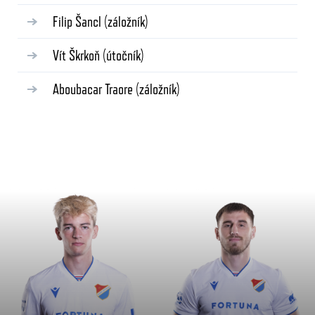
Filip Šancl
(záložník)
Vít Škrkoň
(útočník)
Aboubacar Traore
(záložník)