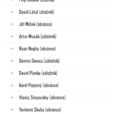
David Látal
(útočník)
Jiří Míček
(obránce)
Artur Musák
(záložník)
Roan Nogha
(obránce)
Dennis Owusu
(záložník)
David Planka
(záložník)
Karel Pojezný
(obránce)
Vlasiy Sinyavskiy
(obránce)
Yevhenii Skyba
(obránce)