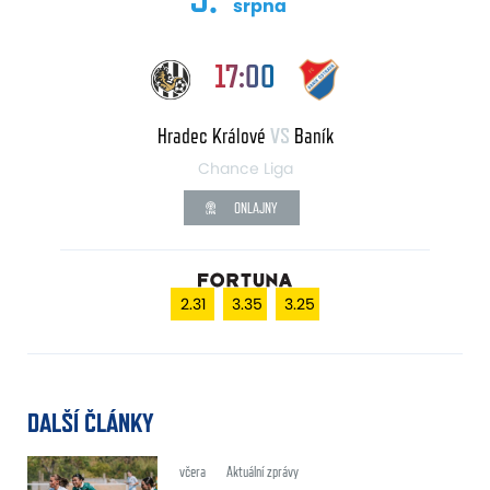
srpna
17:00
Hradec Králové
VS
Baník
Chance Liga
ONLAJNY
2.31
3.35
3.25
DALŠÍ ČLÁNKY
včera
Aktuální zprávy