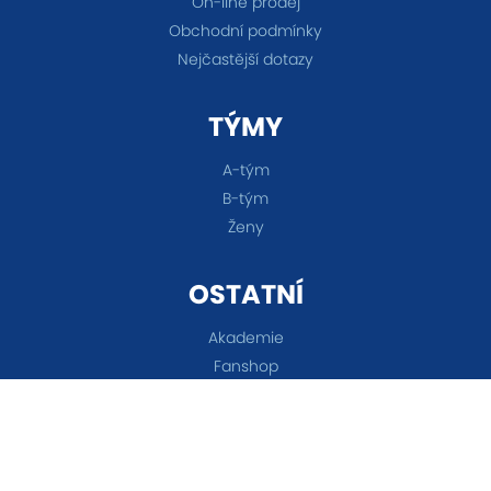
On-line prodej
Obchodní podmínky
Nejčastější dotazy
TÝMY
A-tým
B-tým
Ženy
OSTATNÍ
Akademie
Fanshop
Všechna práva vyhrazena © 2026 FC Baník Ostrava &
Nastavení cookies
&
eSports.cz s.r.o.