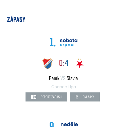
ZÁPASY
1.
sobota
srpna
0:4
Baník
VS
Slavia
Chance Liga
REPORT ZÁPASU
ONLAJNY
9.
neděle